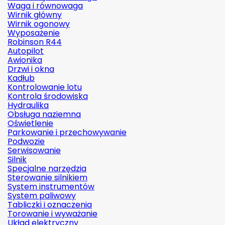
Waga i równowaga
Wirnik główny
Wirnik ogonowy
Wyposażenie
Robinson R44
Autopilot
Awionika
Drzwi i okna
Kadłub
Kontrolowanie lotu
Kontrola środowiska
Hydraulika
Obsługa naziemna
Oświetlenie
Parkowanie i przechowywanie
Podwozie
Serwisowanie
Silnik
Specjalne narzędzia
Sterowanie silnikiem
System instrumentów
System paliwowy
Tabliczki i oznaczenia
Torowanie i wyważanie
Układ elektryczny