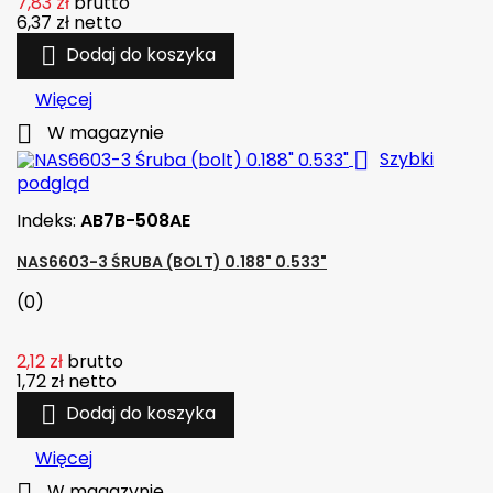
7,83 zł
brutto
6,37 zł
netto

Dodaj do koszyka
Więcej

W magazynie

Szybki
podgląd
Indeks:
AB7B-508AE
NAS6603-3 ŚRUBA (BOLT) 0.188" 0.533"
(0)
2,12 zł
brutto
1,72 zł
netto

Dodaj do koszyka
Więcej
W magazynie