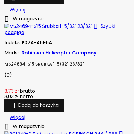
Więcej

W magazynie

Szybki
podgląd
Indeks:
E07A-4696A
Marka:
Robinson Helicopter Company
MS24694-S15 ŚRUBKA 1-5/32" 23/32"
(0)
3,73 zł
brutto
3,03 zł
netto

Dodaj do koszyka
Więcej

W magazynie