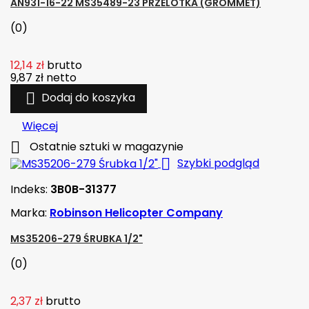
AN931-16-22 MS35489-23 PRZELOTKA (GROMMET)
(0)
12,14 zł
brutto
9,87 zł
netto

Dodaj do koszyka
Więcej

Ostatnie sztuki w magazynie

Szybki podgląd
Indeks:
3B0B-31377
Marka:
Robinson Helicopter Company
MS35206-279 ŚRUBKA 1/2"
(0)
2,37 zł
brutto