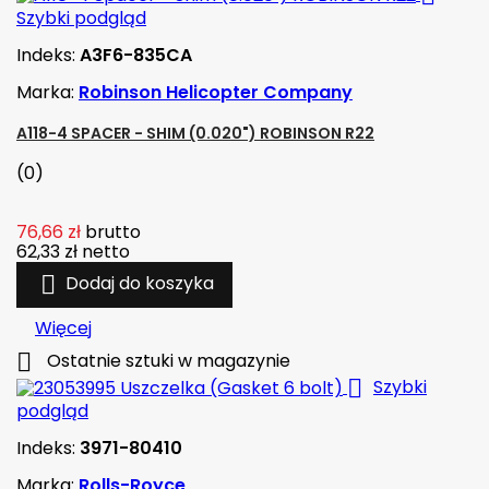
Szybki podgląd
Indeks:
A3F6-835CA
Marka:
Robinson Helicopter Company
A118-4 SPACER - SHIM (0.020") ROBINSON R22
(0)
76,66 zł
brutto
62,33 zł
netto

Dodaj do koszyka
Więcej

Ostatnie sztuki w magazynie

Szybki
podgląd
Indeks:
3971-80410
Marka:
Rolls-Royce