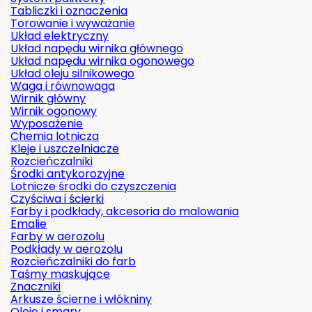
Tabliczki i oznaczenia
Torowanie i wyważanie
Układ elektryczny
Układ napędu wirnika głównego
Układ napędu wirnika ogonowego
Układ oleju silnikowego
Waga i równowaga
Wirnik główny
Wirnik ogonowy
Wyposażenie
Chemia lotnicza
Kleje i uszczelniacze
Rozcieńczalniki
Środki antykorozyjne
Lotnicze środki do czyszczenia
Czyściwa i ścierki
Farby i podkłady, akcesoria do malowania
Emalie
Farby w aerozolu
Podkłady w aerozolu
Rozcieńczalniki do farb
Taśmy maskujące
Znaczniki
Arkusze ścierne i włókniny
Oleje i smary