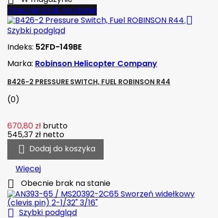

Obecnie brak na stanie

Szybki podgląd
Indeks:
52FD-149BE
Marka:
Robinson Helicopter Company
B426-2 PRESSURE SWITCH, FUEL ROBINSON R44
(0)
670,80 zł
brutto
545,37 zł
netto

Dodaj do koszyka
Więcej

Obecnie brak na stanie

Szybki podgląd