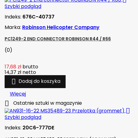

Szybki podgląd
Indeks:
676C-40737
Marka:
Robinson Helicopter Company
PC1249-2 END CONNECTOR ROBINSON R44 / R66
(0)
17,68 zł
brutto
14,37 zł
netto

Dodaj do koszyka
Więcej

Ostatnie sztuki w magazynie

Szybki podgląd
Indeks:
20C6-777DE