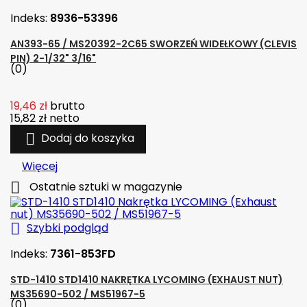
Indeks:
8936-53396
AN393-65 / MS20392-2C65 SWORZEŃ WIDEŁKOWY (CLEVIS
PIN) 2-1/32" 3/16"
(0)
19,46 zł
brutto
15,82 zł
netto

Dodaj do koszyka
Więcej

Ostatnie sztuki w magazynie

Szybki podgląd
Indeks:
7361-853FD
STD-1410 STD1410 NAKRĘTKA LYCOMING (EXHAUST NUT)
MS35690-502 / MS51967-5
(0)