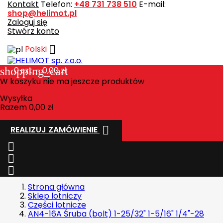
Kontakt
Telefon:
+48 731 738 510
E-mail:
shop@helimot.pl
Zaloguj się
Stwórz konto

Polski
shopping_cart
0
szt. - 0,00 zł
W koszyku nie ma jeszcze produktów
Wysyłka
Razem
0,00 zł

REALIZUJ ZAMÓWIENIE



Strona główna
Sklep lotniczy
Części lotnicze
AN4-16A Śruba (bolt) 1-25/32" 1-5/16" 1/4"-28