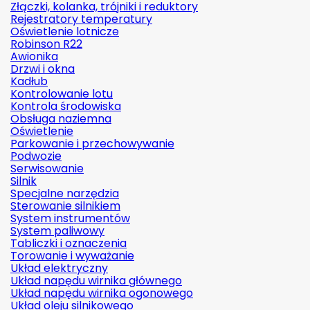
Złączki, kolanka, trójniki i reduktory
Rejestratory temperatury
Oświetlenie lotnicze
Robinson R22
Awionika
Drzwi i okna
Kadłub
Kontrolowanie lotu
Kontrola środowiska
Obsługa naziemna
Oświetlenie
Parkowanie i przechowywanie
Podwozie
Serwisowanie
Silnik
Specjalne narzędzia
Sterowanie silnikiem
System instrumentów
System paliwowy
Tabliczki i oznaczenia
Torowanie i wyważanie
Układ elektryczny
Układ napędu wirnika głównego
Układ napędu wirnika ogonowego
Układ oleju silnikowego