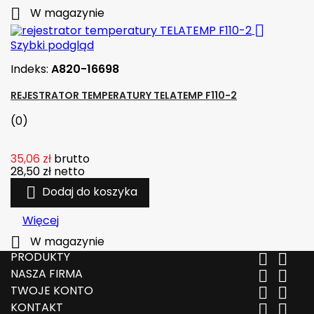

W magazynie

Szybki podgląd
Indeks:
A820-16698
REJESTRATOR TEMPERATURY TELATEMP F110-2
(0)
35,06 zł
brutto
28,50 zł
netto

Dodaj do koszyka
Więcej

W magazynie
PRODUKTY


NASZA FIRMA


TWOJE KONTO


KONTAKT

