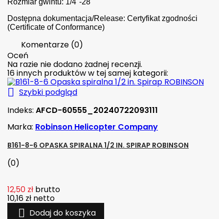
Rozmiar gwintu: 1/4"-28
Dostępna dokumentacja/Release: Certyfikat zgodności
(Certificate of Conformance)
Komentarze (0)
Oceń
Na razie nie dodano żadnej recenzji.
16 innych produktów w tej samej kategorii:

Szybki podgląd
Indeks:
AFCD-60555_20240722093111
Marka:
Robinson Helicopter Company
B161-8-6 OPASKA SPIRALNA 1/2 IN. SPIRAP ROBINSON
(0)
12,50 zł
brutto
10,16 zł
netto

Dodaj do koszyka