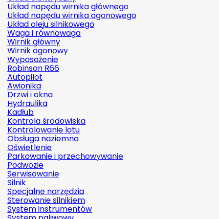
Układ napędu wirnika głównego
Układ napędu wirnika ogonowego
Układ oleju silnikowego
Waga i równowaga
Wirnik główny
Wirnik ogonowy
Wyposażenie
Robinson R66
Autopilot
Awionika
Drzwi i okna
Hydraulika
Kadłub
Kontrola środowiska
Kontrolowanie lotu
Obsługa naziemna
Oświetlenie
Parkowanie i przechowywanie
Podwozie
Serwisowanie
Silnik
Specjalne narzędzia
Sterowanie silnikiem
System instrumentów
System paliwowy