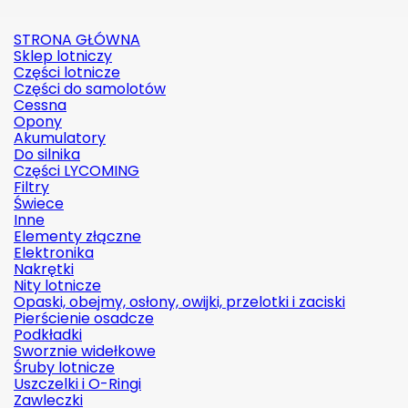
STRONA GŁÓWNA
Sklep lotniczy
Części lotnicze
Części do samolotów
Cessna
Opony
Akumulatory
Do silnika
Części LYCOMING
Filtry
Świece
Inne
Elementy złączne
Elektronika
Nakrętki
Nity lotnicze
Opaski, obejmy, osłony, owijki, przelotki i zaciski
Pierścienie osadcze
Podkładki
Sworznie widełkowe
Śruby lotnicze
Uszczelki i O-Ringi
Zawleczki