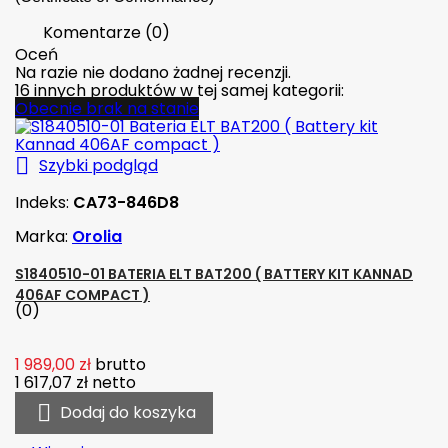
Komentarze (0)
Oceń
Na razie nie dodano żadnej recenzji.
16 innych produktów w tej samej kategorii:
Obecnie brak na stanie

Szybki podgląd
Indeks:
CA73-846D8
Marka:
Orolia
S1840510-01 BATERIA ELT BAT200 ( BATTERY KIT KANNAD
406AF COMPACT )
(0)
1 989,00 zł
brutto
1 617,07 zł
netto

Dodaj do koszyka