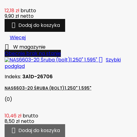
12,18 zł
brutto
9,90 zł
netto

Dodaj do koszyka
Więcej

W magazynie
Obecnie brak na stanie

Szybki
podgląd
Indeks:
3A1D-26706
NAS6603-20 ŚRUBA (BOLT)1.250" 1.595"
(0)
10,46 zł
brutto
8,50 zł
netto

Dodaj do koszyka