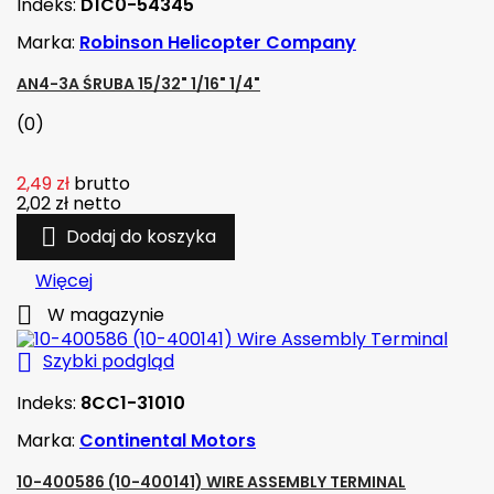
Indeks:
D1C0-54345
Marka:
Robinson Helicopter Company
AN4-3A ŚRUBA 15/32" 1/16" 1/4"
(0)
2,49 zł
brutto
2,02 zł
netto

Dodaj do koszyka
Więcej

W magazynie

Szybki podgląd
Indeks:
8CC1-31010
Marka:
Continental Motors
10-400586 (10-400141) WIRE ASSEMBLY TERMINAL