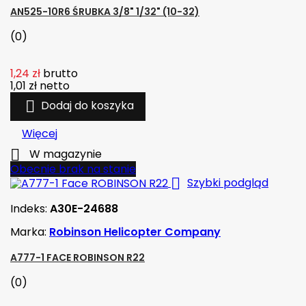
AN525-10R6 ŚRUBKA 3/8" 1/32" (10-32)
(0)
1,24 zł
brutto
1,01 zł
netto

Dodaj do koszyka
Więcej

W magazynie
Obecnie brak na stanie

Szybki podgląd
Indeks:
A30E-24688
Marka:
Robinson Helicopter Company
A777-1 FACE ROBINSON R22
(0)