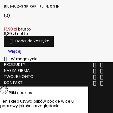
B161-102-3 SPIRAP, 1/8 IN. X 3 IN.
(0)
13,90 zł
brutto
11,30 zł
netto

Dodaj do koszyka
Więcej

W magazynie
PRODUKTY


NASZA FIRMA


TWOJE KONTO


KONTAKT


Pliki cookies
Ten sklep używa plików cookie w celu
poprawy jakości przeglądania.