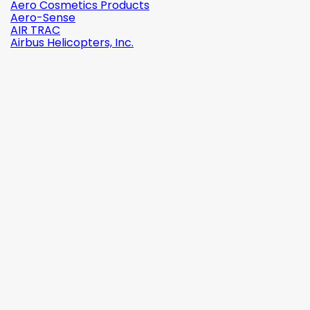
Aero Cosmetics Products
Aero-Sense
AIR TRAC
Airbus Helicopters, Inc.

Szybki
podgląd
Indeks:
2142-509C2
Marka:
Robinson Helicopter Company
AN526C-832-R8 ŚRUBKA 1/2" (8-32)
(0)
1,87 zł
brutto
1,52 zł
netto

Dodaj do koszyka
Więcej

W magazynie