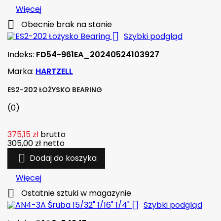
Więcej

Obecnie brak na stanie

Szybki podgląd
Indeks:
FD54-961EA_20240524103927
Marka:
HARTZELL
ES2-202 ŁOŻYSKO BEARING
(0)
375,15 zł
brutto
305,00 zł
netto

Dodaj do koszyka
Więcej

Ostatnie sztuki w magazynie

Szybki podgląd