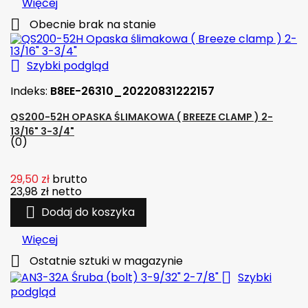
Więcej

Obecnie brak na stanie

Szybki podgląd
Indeks:
B8EE-26310_20220831222157
QS200-52H OPASKA ŚLIMAKOWA ( BREEZE CLAMP ) 2-
13/16" 3-3/4"
(0)
29,50 zł
brutto
23,98 zł
netto

Dodaj do koszyka
Więcej

Ostatnie sztuki w magazynie

Szybki
podgląd