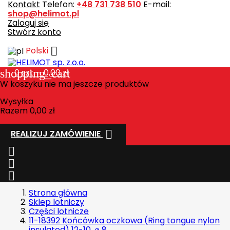
Kontakt
Telefon:
+48 731 738 510
E-mail:
shop@helimot.pl
Zaloguj się
Stwórz konto

Polski
shopping_cart
0
szt. - 0,00 zł
W koszyku nie ma jeszcze produktów
Wysyłka
Razem
0,00 zł

REALIZUJ ZAMÓWIENIE



Strona główna
Sklep lotniczy
Części lotnicze
11-18392 Końcówka oczkowa (Ring tongue nylon
insulated) 12-10 ,⌀ 8