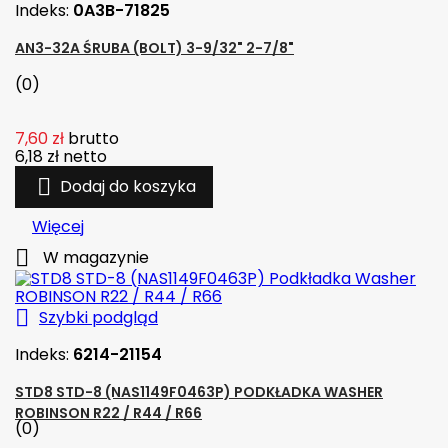
Indeks:
0A3B-71825
AN3-32A ŚRUBA (BOLT) 3-9/32" 2-7/8"
(0)
7,60 zł
brutto
6,18 zł
netto

Dodaj do koszyka
Więcej

W magazynie

Szybki podgląd
Indeks:
6214-21154
STD8 STD-8 (NAS1149F0463P) PODKŁADKA WASHER
ROBINSON R22 / R44 / R66
(0)