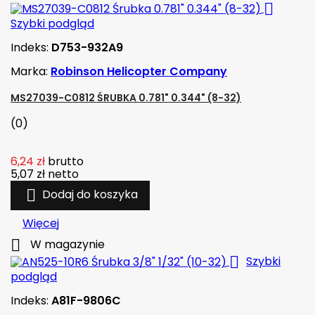

Szybki podgląd
Indeks:
D753-932A9
Marka:
Robinson Helicopter Company
MS27039-C0812 ŚRUBKA 0.781" 0.344" (8-32)
(0)
6,24 zł
brutto
5,07 zł
netto

Dodaj do koszyka
Więcej

W magazynie

Szybki
podgląd
Indeks:
A81F-9806C