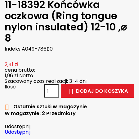
11-18392 Końcówka
oczkowa (Ring tongue
nylon insulated) 12-10 ,⌀
8
Indeks
A049-786B0
2,41 zł
cena brutto:
1,96 zł
Netto
Szacowany czas realizacji: 3-4 dni
Ilość
DODAJ DO KOSZYKA

Ostatnie sztuki w magazynie

W magazynie:
2 Przedmioty
Udostępnij
Udostępnij