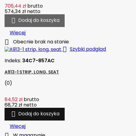
706,44 zł
brutto
574,34 zł
netto

Dodaj do koszyka
Więcej

Obecnie brak na stanie

Szybki podgląd
Indeks:
34C7-857AC
A913-1 STRIP, LONG, SEAT
(0)
84,52 zł
brutto
68,72 zł
netto

Dodaj do koszyka
Więcej

W magazynie