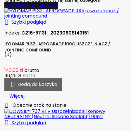
16 innych produktów w tej samej kategorii:
Obecnie brak na stanie

Szybki podgląd
Indeks:
C216-51131_20230608143151
HYLOMAR PL32L AEROGRADE 100G USZCZELNIACZ /
JOINTING COMPOUND
(0)
143,00 zł
brutto
116,26 zł
netto

Dodaj do koszyka
Więcej

Obecnie brak na stanie

Szybki podgląd