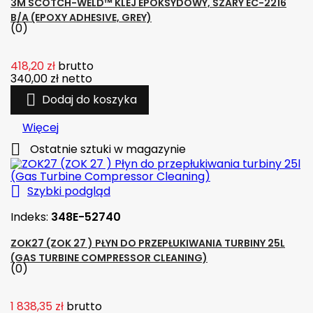
3M SCOTCH-WELD™ KLEJ EPOKSYDOWY, SZARY EC-2216
B/A (EPOXY ADHESIVE, GREY)
(0)
418,20 zł
brutto
340,00 zł
netto

Dodaj do koszyka
Więcej

Ostatnie sztuki w magazynie

Szybki podgląd
Indeks:
348E-52740
ZOK27 (ZOK 27 ) PŁYN DO PRZEPŁUKIWANIA TURBINY 25L
(GAS TURBINE COMPRESSOR CLEANING)
(0)
1 838,35 zł
brutto