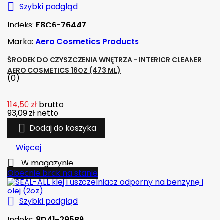

Szybki podgląd
Indeks:
F8C6-76447
Marka:
Aero Cosmetics Products
ŚRODEK DO CZYSZCZENIA WNĘTRZA - INTERIOR CLEANER
AERO COSMETICS 16OZ (473 ML)
(0)
114,50 zł
brutto
93,09 zł
netto

Dodaj do koszyka
Więcej

W magazynie
Obecnie brak na stanie

Szybki podgląd
Indeks:
8D41-295B9