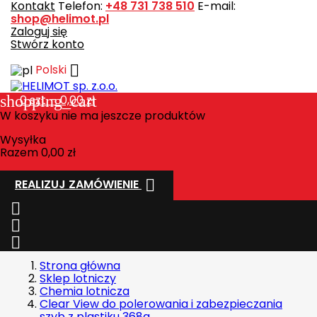
Kontakt
Telefon:
+48 731 738 510
E-mail:
shop@helimot.pl
Zaloguj się
Stwórz konto

Polski
shopping_cart
0
szt. - 0,00 zł
W koszyku nie ma jeszcze produktów
Wysyłka
Razem
0,00 zł

REALIZUJ ZAMÓWIENIE



Strona główna
Sklep lotniczy
Chemia lotnicza
Clear View do polerowania i zabezpieczania
szyb z plastiku 368g