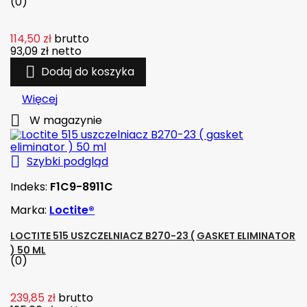
(0)
114,50 zł
brutto
93,09 zł
netto

Dodaj do koszyka
Więcej

W magazynie

Szybki podgląd
Indeks:
F1C9-8911C
Marka:
Loctite®
LOCTITE 515 USZCZELNIACZ B270-23 ( GASKET ELIMINATOR
) 50 ML
(0)
239,85 zł
brutto