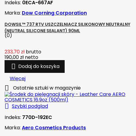
Indeks:
0ECA-667AF
Marka:
Dow Corning Corporation
DOWSIL™ 737 RTV USZCZELNIACZ SILIKONOWY NEUTRALNY
(NEUTRAL SILICONE SEALANT) 90ML
(0)
233,70 zł
brutto
190,00 zł
netto

Dodaj do koszyka
Więcej

Ostatnie sztuki w magazynie

Szybki podgląd
Indeks:
770D-192EC
Marka:
Aero Cosmetics Products