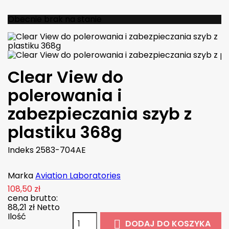
Obecnie brak na stanie
Clear View do
polerowania i
zabezpieczania szyb z
plastiku 368g
Indeks
2583-704AE
Marka
Aviation Laboratories
108,50 zł
cena brutto:
88,21 zł
Netto
Ilość
DODAJ DO KOSZYKA
