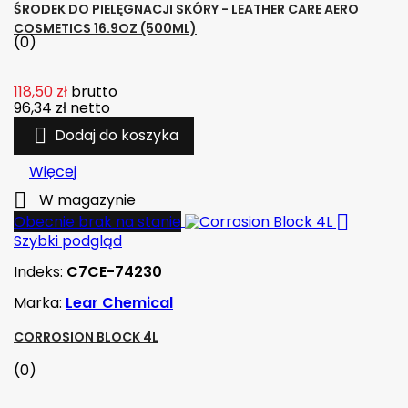
ŚRODEK DO PIELĘGNACJI SKÓRY - LEATHER CARE AERO
COSMETICS 16.9OZ (500ML)
(0)
118,50 zł
brutto
96,34 zł
netto

Dodaj do koszyka
Więcej

W magazynie

Obecnie brak na stanie
Szybki podgląd
Indeks:
C7CE-74230
Marka:
Lear Chemical
CORROSION BLOCK 4L
(0)