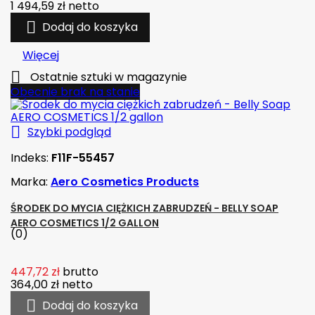
1 494,59 zł
netto

Dodaj do koszyka
Więcej

Ostatnie sztuki w magazynie
Obecnie brak na stanie

Szybki podgląd
Indeks:
F11F-55457
Marka:
Aero Cosmetics Products
ŚRODEK DO MYCIA CIĘŻKICH ZABRUDZEŃ - BELLY SOAP
AERO COSMETICS 1/2 GALLON
(0)
447,72 zł
brutto
364,00 zł
netto

Dodaj do koszyka