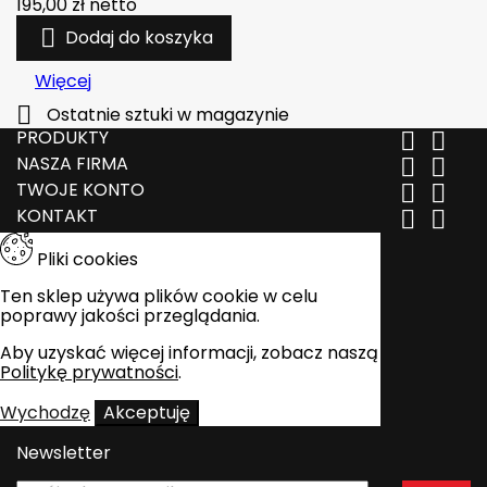
195,00 zł
netto

Dodaj do koszyka
Więcej

Ostatnie sztuki w magazynie
PRODUKTY


NASZA FIRMA


TWOJE KONTO


KONTAKT


Pliki cookies
Ten sklep używa plików cookie w celu
poprawy jakości przeglądania.
Aby uzyskać więcej informacji, zobacz naszą
Politykę prywatności
.
Wychodzę
Akceptuję
Newsletter