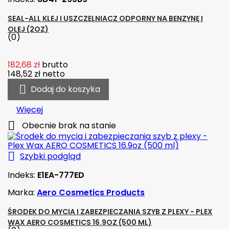
SEAL-ALL KLEJ I USZCZELNIACZ ODPORNY NA BENZYNĘ I
OLEJ (2OZ)
(0)
182,68 zł
brutto
148,52 zł
netto

Dodaj do koszyka
Więcej

Obecnie brak na stanie

Szybki podgląd
Indeks:
E1EA-777ED
Marka:
Aero Cosmetics Products
ŚRODEK DO MYCIA I ZABEZPIECZANIA SZYB Z PLEXY - PLEX
WAX AERO COSMETICS 16.9OZ (500 ML)