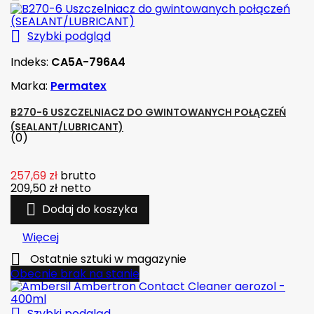

Szybki podgląd
Indeks:
CA5A-796A4
Marka:
Permatex
B270-6 USZCZELNIACZ DO GWINTOWANYCH POŁĄCZEŃ
(SEALANT/LUBRICANT)
(0)
257,69 zł
brutto
209,50 zł
netto

Dodaj do koszyka
Więcej

Ostatnie sztuki w magazynie
Obecnie brak na stanie
Szybki podgląd