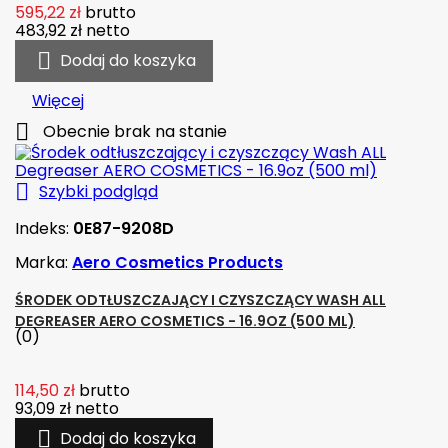
595,22 zł
brutto
483,92 zł
netto

Dodaj do koszyka
Więcej

Obecnie brak na stanie

Szybki podgląd
Indeks:
0E87-9208D
Marka:
Aero Cosmetics Products
ŚRODEK ODTŁUSZCZAJĄCY I CZYSZCZĄCY WASH ALL
DEGREASER AERO COSMETICS - 16.9OZ (500 ML)
(0)
114,50 zł
brutto
93,09 zł
netto

Dodaj do koszyka