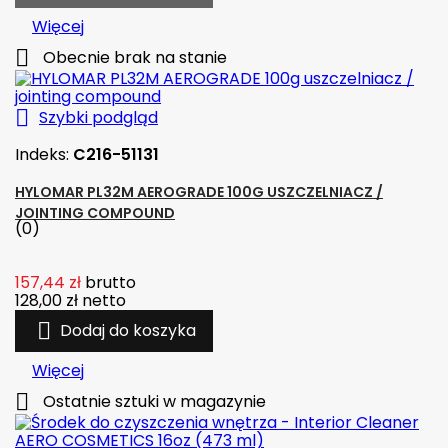
Więcej

Obecnie brak na stanie

Szybki podgląd
Indeks:
C216-51131
HYLOMAR PL32M AEROGRADE 100G USZCZELNIACZ /
JOINTING COMPOUND
(0)
157,44 zł
brutto
128,00 zł
netto

Dodaj do koszyka
Więcej

Ostatnie sztuki w magazynie